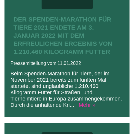
DER SPENDEN-MARATHON FÜR
TIERE 2021 ENDETE AM 3.
JANUAR 2022 MIT DEM
ERFREULICHEN ERGEBNIS VON
1.210.460 KILOGRAMM FUTTER
Pressemitteilung vom 11.01.2022
Beim Spenden-Marathon für Tiere, der im
November 2021 bereits zum fünften Mal
startete, sind unglaubliche 1.210.460
Kilogramm Futter für Straßen- und
Tierheimtiere in Europa zusammengekommen.
Durch die anhaltende Kri
...
Mehr »