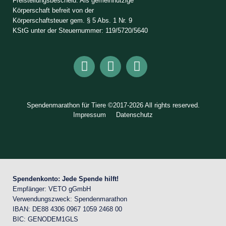
Freistellungsbescheid: Als gemeinnützige
Körperschaft befreit von der
Körperschaftsteuer gem. § 5 Abs. 1 Nr. 9
KStG unter der Steuernummer: 119/5720/5640
Spendenmarathon für Tiere ©2017-2026 All rights reserved.
Impressum
Datenschutz
Spendenkonto: Jede Spende hilft!
Empfänger: VETO gGmbH
Verwendungszweck: Spendenmarathon
IBAN: DE88 4306 0967 1059 2468 00
BIC: GENODEM1GLS